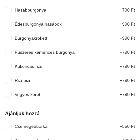
Hasábburgonya
+790 Ft
Az oldalon feltüntettett képek a figyelem felkeltését
szolgálják, az ételek megjelenése eltérhet ettől!
Édesburgonya hasábok
+990 Ft
Burgonyakrokett
+990 Ft
Levesek
Fűszeres kemencés burgonya
+790 Ft
Gyümölcsleves
Kukoricás rizs
+790 Ft
Rizi-bizi
+790 Ft
990 Ft
Vegyes köret
+790 Ft
Frissensült
Ajánljuk hozzá
Csirkés, krémsajtos óriás palacsinta /kb.40 cm/
Csemegeuborka
+550 Ft
grillezett csirke csíkok, kápai paprika, tejszínes
sajtszósz, trappista