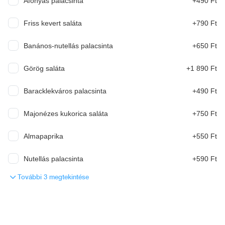
Áfonyás palacsinta
+490 Ft
2 490 Ft
ÚJ
Friss kevert saláta
+790 Ft
Banános nutellás óriás palacsinta /kb. 40 cm/
Banános-nutellás palacsinta
+650 Ft
Nutella, banán, csokiszósz
Görög saláta
+1 890 Ft
1 290 Ft
ÚJ
Baracklekváros palacsinta
+490 Ft
Aszalt szilvával és sajttal töltött csirkemell
Majonézes kukorica saláta
+750 Ft
2 190 Ft
Almapaprika
+550 Ft
Aszalt szilvával és sajttal töltött karaj
Nutellás palacsinta
+590 Ft
További 3 megtekintése
2 190 Ft
Brassói aprópecsenye hasábburgonyával