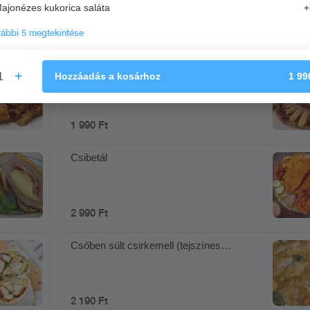
ajonézes kukorica saláta
+
ábbi 5 megtekintése
2 190 Ft
Cigánypecsenye
1
Hozzáadás
a kosárhoz
1 99
1 990 Ft
Csibetál
2 990 Ft
Csőben sült csirkemell (tejszínes
gombakrém, sajt, bacon)
2 190 Ft