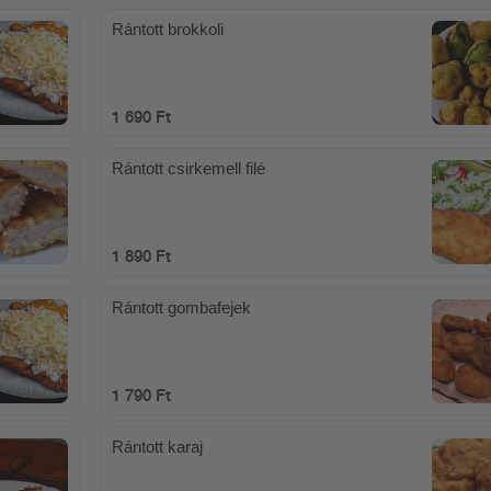
Rántott brokkoli
1 690 Ft
Rántott csirkemell filé
1 890 Ft
Rántott gombafejek
1 790 Ft
Rántott karaj