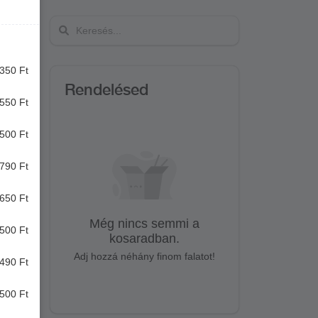
350 Ft
Rendelésed
550 Ft
500 Ft
790 Ft
650 Ft
Még nincs semmi a
500 Ft
kosaradban.
Adj hozzá néhány finom falatot!
490 Ft
500 Ft