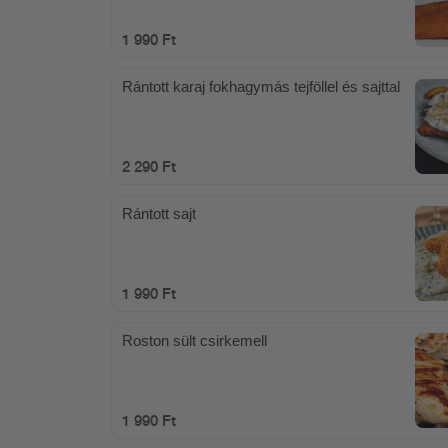
1 990 Ft
Rántott karaj fokhagymás tejföllel és sajttal
2 290 Ft
Rántott sajt
1 990 Ft
Roston sült csirkemell
1 990 Ft