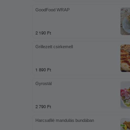
GoodFood WRAP
2 190 Ft
Grillezett csirkemell
1 890 Ft
Gyrostál
2 790 Ft
Harcsafilé mandulás bundában