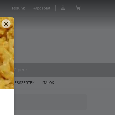
Rólunk
Kapcsolat
50-80 perc
EK
DESSZERTEK
ITALOK