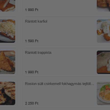
1 990 Ft
Rántott karfiol
1 590 Ft
Rántott trappista
1 990 Ft
Roston sült csirkemell fokhagymás tejföllel,
reszelt sajttal
2 250 Ft