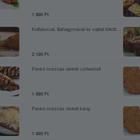
1 990 Ft
Kolbásszal, lilahagymával és sajttal töltött
csirkemell
2 190 Ft
Pankó morzsás rántott csirkemell
1 990 Ft
Pankó morzsás rántott karaj
1 990 Ft