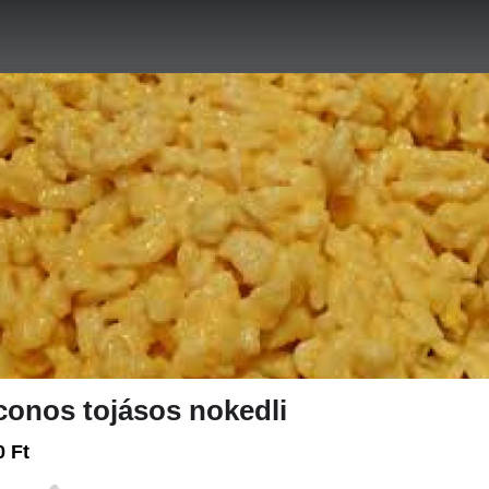
:00
Rendelés: 10:00-15:30
+36 70 519 0341
HETI MENÜ
LEK
TÉSZTÁK
TÁLAK
SALÁTÁK
ÖNTET
onos tojásos nokedli
keltését szolgálják, az ételek megjelenése eltérhet ettől!
0 Ft