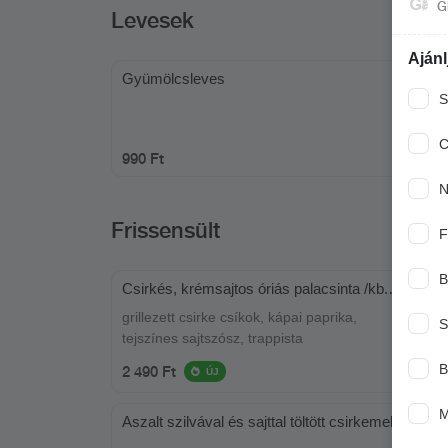
G
Levesek
Ajánl
Gyümölcsleves
S
C
990 Ft
N
Frissensült
F
B
Csirkés, krémsajtos óriás palacsinta /kb.40
cm/
grillezett csirke csíkok, kápai paprika,
S
tejszínes sajtszósz, trappista
B
2 490 Ft
ÚJ
M
Aszalt szilvával és sajttal töltött csirkemell