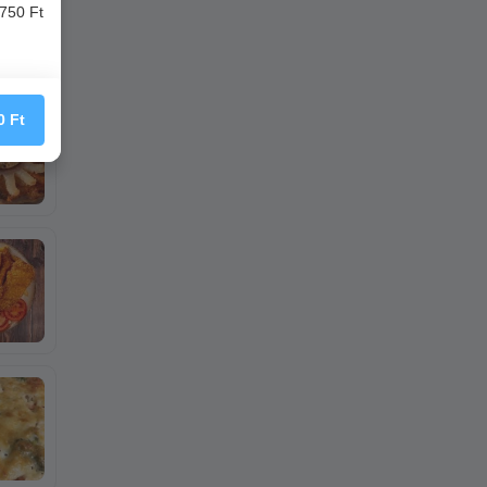
750 Ft
0
Ft