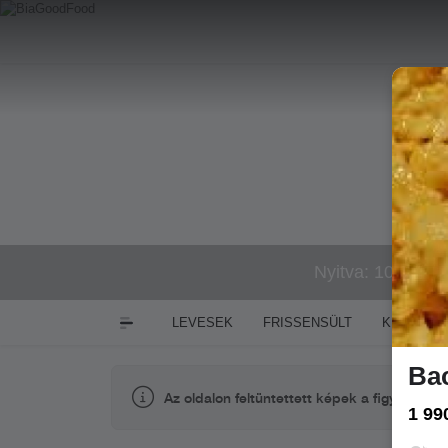
Nyitva: 10:00-16
LEVESEK
FRISSENSÜLT
KÉSZÉTE
Bac
Az oldalon feltüntettett képek a figyelem fel
1 99