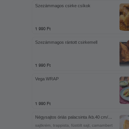
Szezámmagos csirke csíkok
1 990 Ft
Szezámmagos rántott csirkemell
1 990 Ft
Vega WRAP
1 990 Ft
Négysajtos óriás palacsinta /kb.40 cm/
fokhagymás tejföllel
sajtkrém, trappista, füstölt sajt, camambert