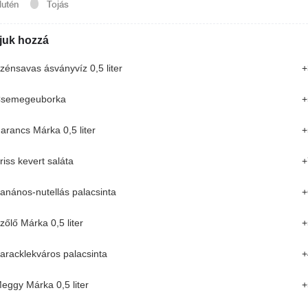
lutén
Tojás
juk hozzá
zénsavas ásványvíz 0,5 liter
+
semegeuborka
+
arancs Márka 0,5 liter
+
riss kevert saláta
+
anános-nutellás palacsinta
+
Banános nutellás óriás palacsinta /kb. 40
cm/
Nutella, banán, csokiszósz
zőlő Márka 0,5 liter
+
aracklekváros palacsinta
+
1 290 Ft
ÚJ
eggy Márka 0,5 liter
+
Aszalt szilvával és sajttal töltött karaj