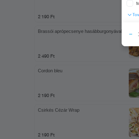
M
Tov
2 190 Ft
Brassói aprópecsenye hasábburgonyával
2 490 Ft
Cordon bleu
2 190 Ft
Csirkés Cézár Wrap
2 190 Ft