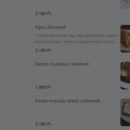
2 190 Ft
Kijevi Jércemell
A Kijevi Jércemell egy ínycsiklandóan szaftos
és puha fogás, mely a hagyományos ukrán
konyhából származik. Egy frissen sült,
2 190 Ft
aranyszínű jércemellre varázsolva, melyet
egyedi Kijevi töltelékkel töltünk meg. A
Mézes-mustáros csirkemell
töltelékben megtalálhatók a finom
fokhagyma, vaj és zöldfűszerek, amelyek
még gazdagabbá teszik az ízeket. A
jércemell kívül ropogós, belül pedig szinte
1 990 Ft
olvad a szájban. Garantáltan elvarázsolja az
ízlelőbimbókat és felejthetetlen élményt nyújt.
Pankó morzsás rántott csirkemell
fokhagymás tejföllel és sajttal
2 190 Ft