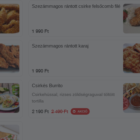
Szezámmagos rántott csirke felsőcomb filé
1 990 Ft
Szezámmagos rántott karaj
1 990 Ft
Csirkés Burrito
Csirkehússal, rizses zöldségraguval töltött
tortilla
2 190 Ft
2 490 Ft
AKCIÓ