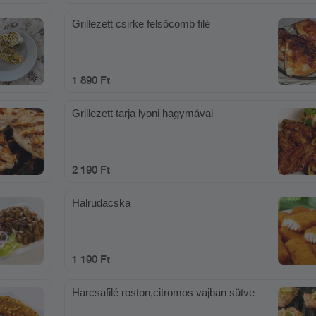
Grillezett csirke felsőcomb filé
1 890 Ft
Grillezett tarja lyoni hagymával
2 190 Ft
Halrudacska
1 190 Ft
Harcsafilé roston,citromos vajban sütve